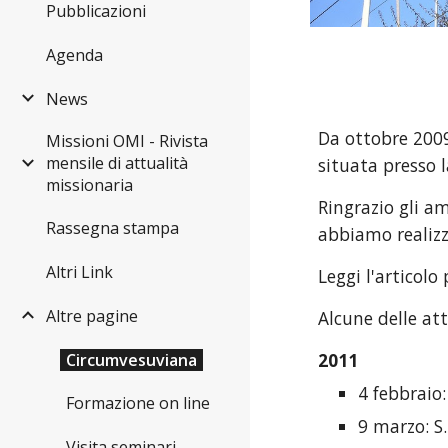
Pubblicazioni
Agenda
News
Da ottobre 2009
Missioni OMI - Rivista
mensile di attualità
situata presso l
missionaria
Ringrazio gli a
Rassegna stampa
abbiamo realizz
Altri Link
Leggi l'articolo
Altre pagine
Alcune delle att
2011
Circumvesuviana
4 febbraio
Formazione on line
9 marzo: S
Visita seminari