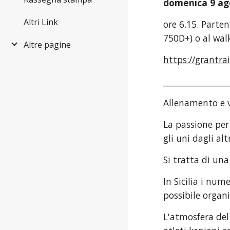
domenica 9 ag
Altri Link
ore 6.15. Parten
750D+) o al walk
Altre pagine
https://grantra
________________
Allenamento e va
La passione per
gli uni dagli alt
Si tratta di un
In Sicilia i num
possibile organi
L'atmosfera del