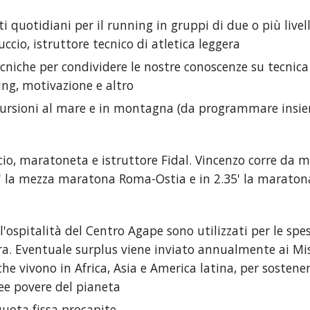
 quotidiani per il running in gruppi di due o più livell
ccio, istruttore tecnico di atletica leggera
cniche per condividere le nostre conoscenze su tecnica 
ing, motivazione e altro
cursioni al mare e in montagna (da programmare insi
io, maratoneta e istruttore Fidal. Vincenzo corre da mo
2' la mezza maratona Roma-Ostia e in 2.35' la maraton
ll'ospitalità del Centro Agape sono utilizzati per le sp
ra. Eventuale surplus viene inviato annualmente ai Mis
e vivono in Africa, Asia e America latina, per sostener
ree povere del pianeta
uota fissa procapite