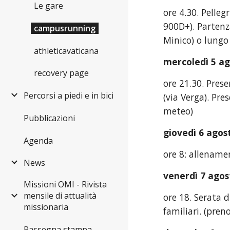
Le gare
ore 4.30. Pelle
900D+). Partenz
campusrunning
Minico) o lungo 
athleticavaticana
mercoledì 5 a
recovery page
ore 21.30. Prese
Percorsi a piedi e in bici
(via Verga). Pre
meteo)
Pubblicazioni
giovedì 6 agos
Agenda
ore 8: allenamen
News
venerdì 7 agos
Missioni OMI - Rivista
mensile di attualità
ore 18. Serata d
missionaria
familiari. (pren
Rassegna stampa