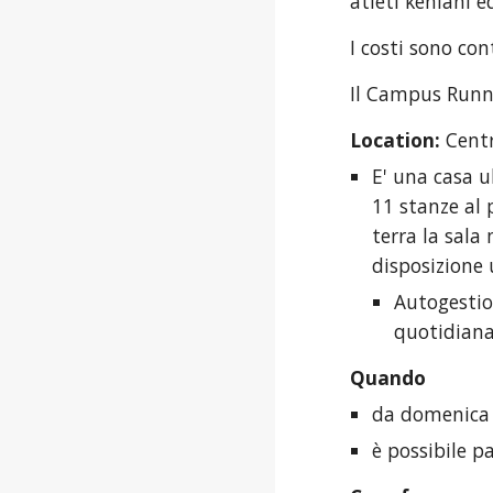
atleti keniani e
I costi sono co
Il Campus Runni
Location:
 Cent
E' una casa u
11 stanze al 
terra la sala
disposizione
Autogestio
quotidiana
Quando
da domenica 2
è possibile p