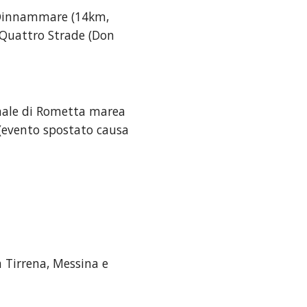
 Dinnammare (14km, 
 Quattro Strade (Don 
nale di Rometta marea 
i (evento spostato causa 
a Tirrena, Messina e 