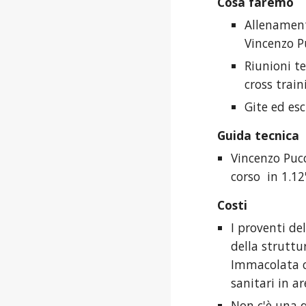
Cosa faremo
Allenamenti
Vincenzo Pu
Riunioni te
cross train
Gite ed es
Guida tecnica
Vincenzo Pucc
corso  in 1.1
Costi
I proventi de
della struttu
Immacolata ch
sanitari in a
Non c'è una q