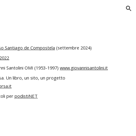
ion
so Santiago de Compostela
(
settembre 2024)
 2022
anni Santolini OMI (1953-1997)
www.giovannisantolini.it
sa. Un libro, un sito, un progetto
rsa.it
coli per
podistiNET