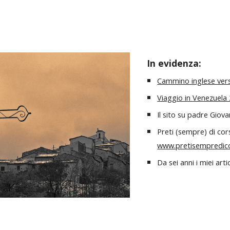
ip to main content
Skip to navigat
In evidenza:
Cammino inglese ver
Viaggio in Venezuela
Il sito su padre Giov
Preti (sempre) di cor
www.pretisempredico
Da sei anni i miei arti