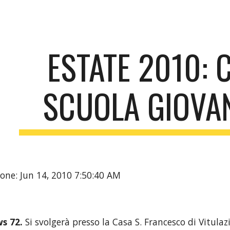
ip to main content
Skip to navigat
ESTATE 2010: 
SCUOLA GIOVAN
one: Jun 14, 2010 7:50:40 AM
s 72.
 Si svolgerà presso la Casa S. Francesco di Vitulaz