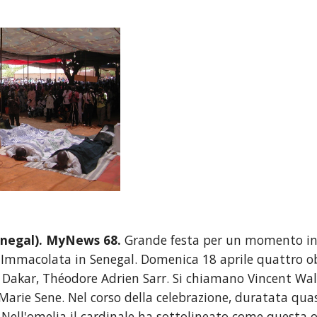
negal). MyNews 68.
 Grande festa per un momento indi
 Immacolata in Senegal. Domenica 18 aprile quattro obl
i Dakar, Théodore Adrien Sarr. Si chiamano Vincent Wal
Marie Sene. Nel corso della celebrazione, duratata quasi
 Nell'omelia il cardinale ha sottolineato come questa o